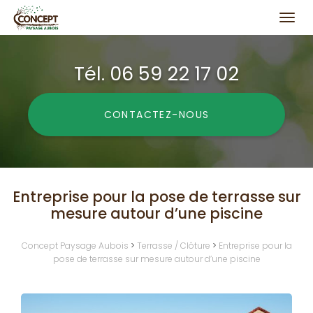
Togg
navi
Aller
au
Tél.
06 59 22 17 02
contenu
principal
CONTACTEZ-
NOUS
Entreprise pour la pose de terrasse sur
mesure autour d’une piscine
Concept Paysage Aubois
>
Terrasse / Clôture
>
Entreprise pour la
pose de terrasse sur mesure autour d’une piscine