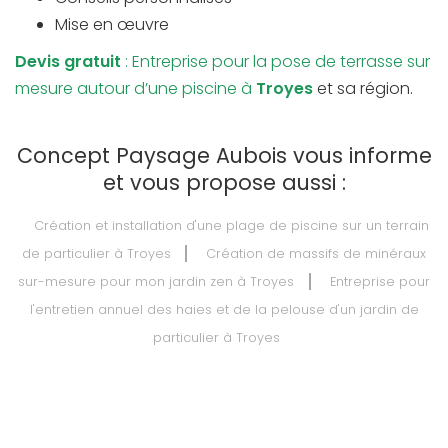
Mise en œuvre
Devis gratuit
: Entreprise pour la pose de terrasse sur
mesure autour d’une piscine à
Troyes
et sa région.
Concept Paysage Aubois vous informe
et vous propose aussi :
Création et installation d'une plage de piscine sur un terrain
de particulier à Troyes
Création de massifs de minéraux
sur-mesure pour mon jardin zen à Troyes
Entreprise pour
l'entretien annuel des haies et de la pelouse d'un jardin de
particulier à Troyes